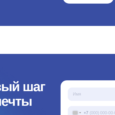
вый шаг
мечты
+7