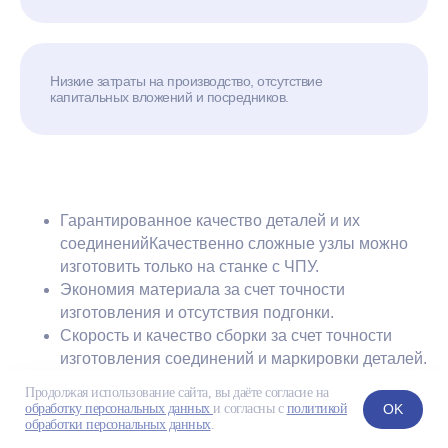
Низкие затраты на производство, отсутствие
капитальных вложений и посредников.
Гарантированное качество деталей и их
соединенийКачественно сложные узлы можно
изготовить только на станке с ЧПУ.
Экономия материала за счет точности
изготовления и отсутствия подгонки.
Скорость и качество сборки за счет точности
изготовления соединений и маркировки деталей.
При строительстве нет простоев, потому что нет
Продолжая использование сайта, вы даёте согласие на
доработки и проблем со сборкой.
OK
обработку персональных данных
и согласны с
политикой
обработки персональных данных
.
Экономия денег, возможность предложить более