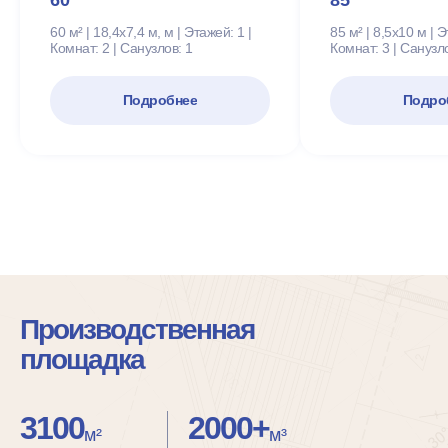
60 м² | 18,4х7,4 м, м | Этажей: 1 |
85 м² | 8,5х10 м | Э
Комнат: 2 | Санузлов: 1
Комнат: 3 | Санузло
Подробнее
Подро
Производственная
площадка
3100
2000+
м²
м³