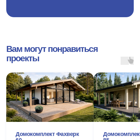
Вам могут понравиться
проекты
Домокомплект Фахверк
Домокомплек
60
85