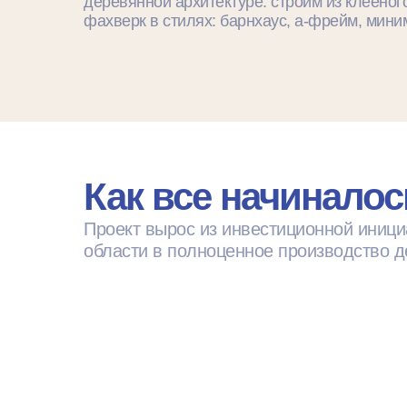
деревянной архитектуре: строим из клеёног
фахверк в стилях: барнхаус, а-фрейм, мини
Как все начиналос
Проект вырос из инвестиционной иниц
области в полноценное производство д