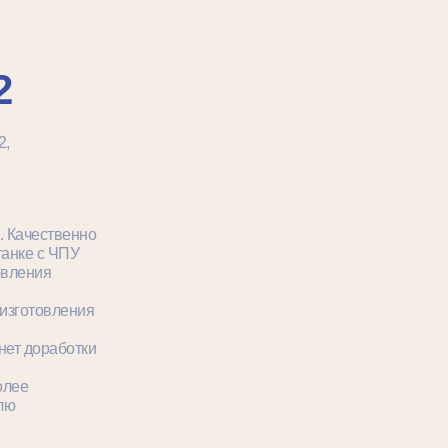
2
2,
. Качественно
танке с ЧПУ
овления
 изготовления
 нет доработки
олее
лю