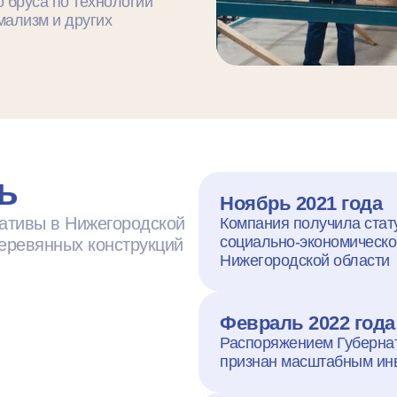
о бруса по технологии
мализм и других
ь
Ноябрь 2021 года
иативы в Нижегородской
Компания получила стат
социально-экономическо
еревянных конструкций
Нижегородской области
Февраль 2022 года
Распоряжением Губернат
признан масштабным ин