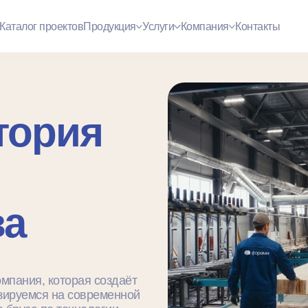
Каталог проектов
Продукция
Услуги
Компания
Контакты
тория
ва
пания, которая создаёт
зируемся на современной