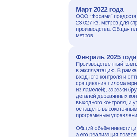
Март 2022 года
ООО “Форами” предоста
23 027 кв. метров для 
производства. Общая пло
метров
Февраль 2025 года
Производственный компл
в эксплуатацию. В рамка
входного контроля и оп
сращивания пиломатериа
из ламелей), зарезки бр
деталей деревянных конс
выходного контроля, и у
оснащено высокоточным
программным управлен
Общий объём инвестиций
а его реализация позвол