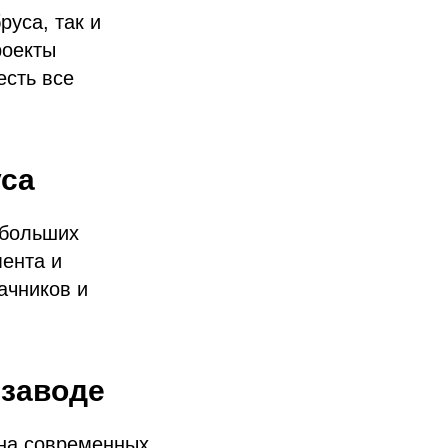
руса, так и
роекты
есть все
уса
ебольших
мента и
ачников и
 заводе
на современных