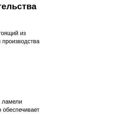
тельства
тоящий из
и производства
о ламели
о обеспечивает