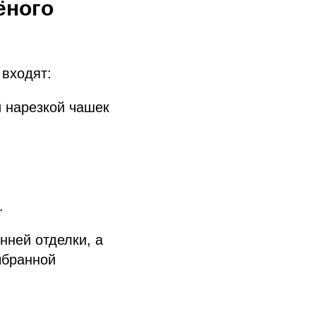
ёного
 входят:
 нарезкой чашек
.
нней отделки, а
ыбранной