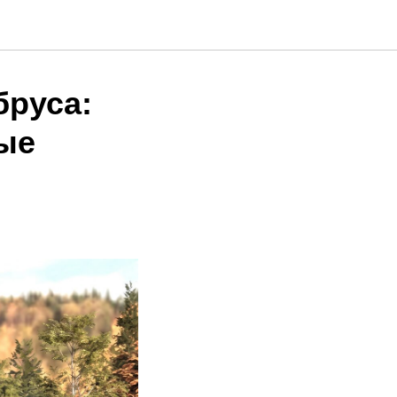
бруса:
вые