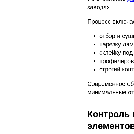
заводах.
Процесс включа
отбор и суш
нарезку лам
склейку под
профилирова
строгий кон
Современное об
минимальные от
Контроль 
элементо