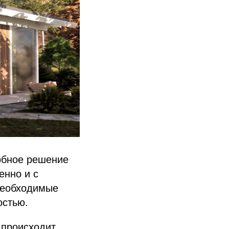
обное решение
енно и с
необходимые
остью.
к происходит