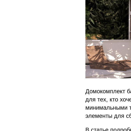
Домокомплект ба
для тех, кто хо
минимальными т
элементы для сб
В статье подроб