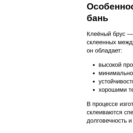
Особеннос
бань
Клеёный брус —
склеенных между
он обладает:
высокой про
минимальной
устойчивост
хорошими т
В процессе изго
склеиваются сп
долговечность и