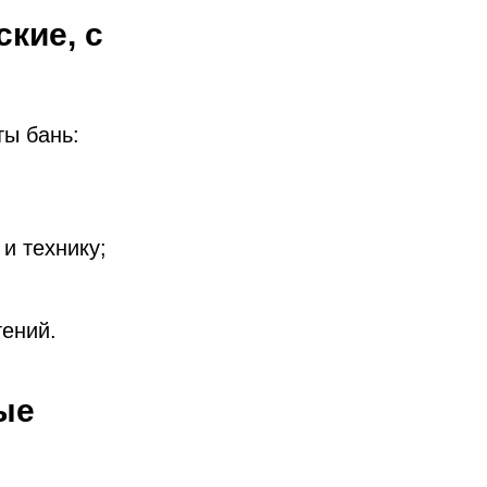
кие, с
ы бань:
и технику;
тений.
ые