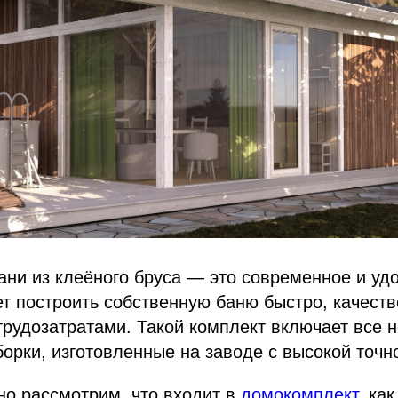
ни из клеёного бруса — это современное и уд
чет построить собственную баню быстро, качеств
рудозатратами. Такой комплект включает все 
орки, изготовленные на заводе с высокой точн
но рассмотрим, что входит в
домокомплект
, ка