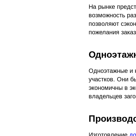
На рынке предст
возможность ра
позволяют сэкон
пожелания заказ
Одноэтажн
Одноэтажные и 
участков. Они б
экономичны в эк
владельцев заг
Производс
Изготовление
до